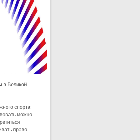
ы в Великой
жного спорта:
твовать можно
третиться
ивать право