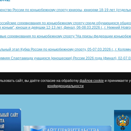
рвенство России по конькобежному спорту юниоры, юниорки 18-19 лет (отдельн
сероссийские соревнования по конькобежному спорту среди обучающихся общ
оньки", юноши и девушки 12-13 лет, финал, 06-08.03.2026 г., г. Нижний Новг
аевые соревнования по конькобежному спорту "На призы федерации конькобеж
альный этап Кубка России по конькобежному спорту, 05-07.03.2026 г., г. Коломн
I зимняя Спартакиада учащихся (юношеская) России 2026 года (финал), 02-07.03.
ьзовать сайт, вы даёте согласие на обработку
файлов cookie
и принимаете 
конфиденциальности