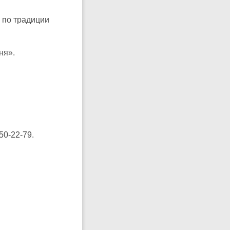
 по традиции
еня».
50-22-79.