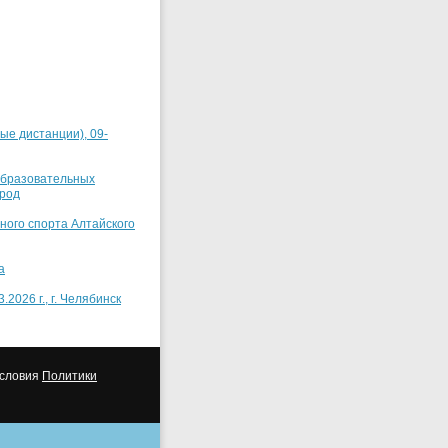
ые дистанции), 09-
еобразовательных
ород
ного спорта Алтайского
а
2026 г., г. Челябинск
условия
Политики