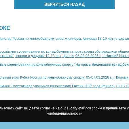
ВЕРНУТЬСЯ НАЗАД
КЖЕ
рвенство России по конькобежному спорту юниоры, юниорки 18-19 лет (отдельн
сероссийские соревнования по конькобежному спорту среди обучающихся общ
оньки", юноши и девушки 12-13 лет, финал, 06-08.03.2026 г., г. Нижний Новг
аевые соревнования по конькобежному спорту "На призы федерации конькобеж
альный этап Кубка России по конькобежному спорту, 05-07.03.2026 г., г. Коломн
I зимняя Спартакиада учащихся (юношеская) России 2026 года (финал), 02-07.03.
ьзовать сайт, вы даёте согласие на обработку
файлов cookie
и принимаете 
конфиденциальности