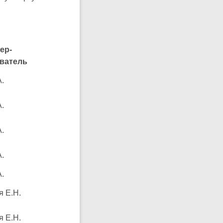
ер-
ватель
.
.
.
.
.
я Е.Н.
я Е.Н.