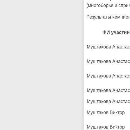
(многоборье и спри
Результаты чемпион
ФИ участни
Муштакова Анаста
Муштакова Анаста
Муштакова Анаста
Муштакова Анаста
Муштакова Анаста
Муштаков Виктор
Муштаков Виктор